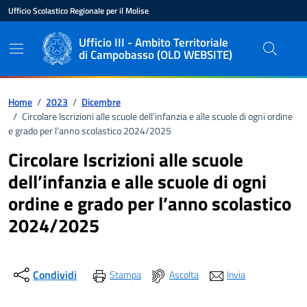
Vai ai contenuti
Vai al pié di pagina
Ufficio Scolastico Regionale per il Molise
Ente di appartenenza
Nome dell'ente
Ufficio III - Ambito Territoriale
di Campobasso (OLD WEBSITE)
Percorso di navigazione
Home
/
2023
/
Dicembre
/
Circolare Iscrizioni alle scuole dell’infanzia e alle scuole di ogni ordine
e grado per l’anno scolastico 2024/2025
Circolare Iscrizioni alle scuole
dell’infanzia e alle scuole di ogni
ordine e grado per l’anno scolastico
2024/2025
Condividi
Stampa
Ascolta
Invia