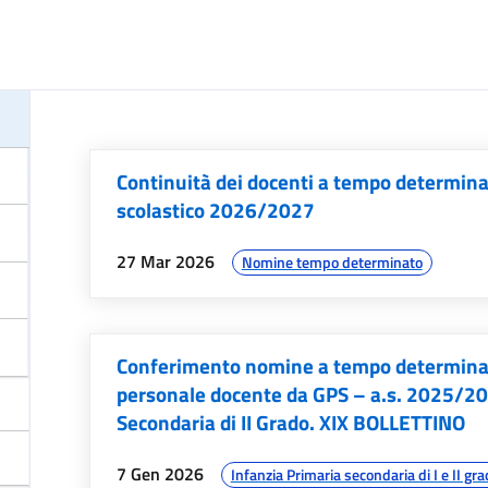
Continuità dei docenti a tempo determina
scolastico 2026/2027
data:
argomenti:
27 Mar 2026
Nomine tempo determinato
Conferimento nomine a tempo determinato
personale docente da GPS – a.s. 2025/20
Secondaria di II Grado. XIX BOLLETTINO
data:
argomenti:
7 Gen 2026
Infanzia Primaria secondaria di I e II gr