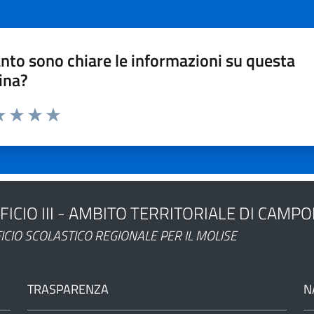
nto sono chiare le informazioni su questa
ina?
a 1 stelle su 5
luta 2 stelle su 5
Valuta 3 stelle su 5
Valuta 4 stelle su 5
Valuta 5 stelle su 5
FICIO III - AMBITO TERRITORIALE DI CAMP
ministrazione
ICIO SCOLASTICO REGIONALE PER IL MOLISE
TRASPARENZA
N