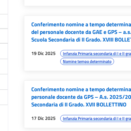
Conferimento nomine a tempo determinato 
del personale docente da GAE e GPS – a.s
Scuola Secondaria di II Grado. XVIII BOLL
data:
argomenti:
19 Dic 2025
Infanzia Primaria secondaria di I e II gr
Nomine tempo determinato
Conferimento nomine a tempo determinato
personale docente da GPS – A.s. 2025/202
Secondaria di II Grado. XVII BOLLETTINO
data:
argomenti:
17 Dic 2025
Infanzia Primaria secondaria di I e II gr