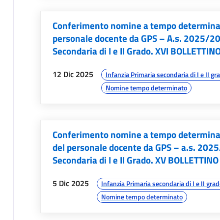
Conferimento nomine a tempo determinato
personale docente da GPS – A.s. 2025/202
Secondaria di I e II Grado. XVI BOLLETTIN
data:
argomenti:
12 Dic 2025
Infanzia Primaria secondaria di I e II gr
Nomine tempo determinato
Conferimento nomine a tempo determinato 
del personale docente da GPS – a.s. 202
Secondaria di I e II Grado. XV BOLLETTINO
data:
argomenti:
5 Dic 2025
Infanzia Primaria secondaria di I e II gra
Nomine tempo determinato