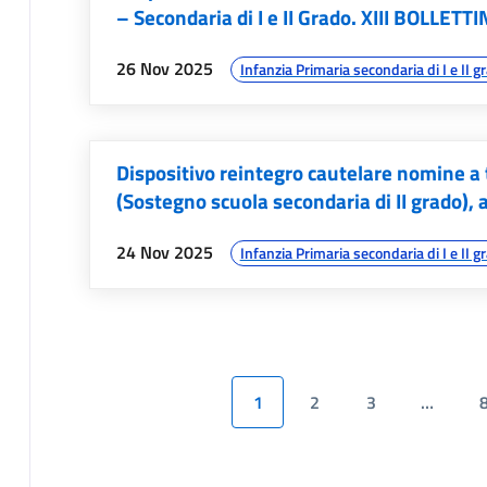
– Secondaria di I e II Grado. XIII BOLLETT
data:
argomenti:
26 Nov 2025
Infanzia Primaria secondaria di I e II g
Dispositivo reintegro cautelare nomine 
(Sostegno scuola secondaria di II grado),
data:
argomenti:
24 Nov 2025
Infanzia Primaria secondaria di I e II g
1
2
3
…