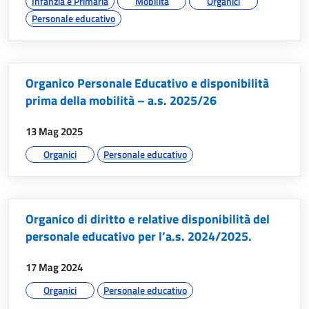
Infanzia e Primaria
Mobilità
Organici
Personale educativo
Organico Personale Educativo e disponibilità
prima della mobilità – a.s. 2025/26
data:
13 Mag 2025
argomenti:
Organici
Personale educativo
Organico di diritto e relative disponibilità del
personale educativo per l’a.s. 2024/2025.
data:
17 Mag 2024
argomenti:
Organici
Personale educativo