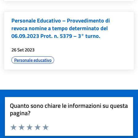
Personale Educativo – Provvedimento di
revoca nomine a tempo determinato del
06.09.2023 Prot. n. 5379 – 3° turno.
data:
26 Set 2023
argomenti:
Personale educativo
Valutazione del servizio
Quanto sono chiare le informazioni su questa
pagina?
Valuta 1 stelle su 5
Valuta 2 stelle su 5
Valuta 3 stelle su 5
Valuta 4 stelle su 5
Valuta 5 stelle su 5