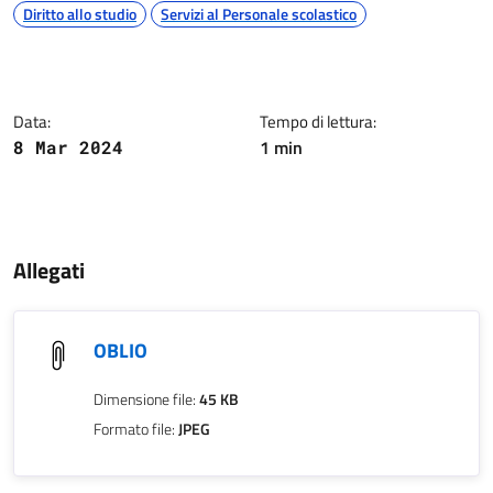
Argomenti
Diritto allo studio
Servizi al Personale scolastico
Dettagli della notizia
Data:
Tempo di lettura:
1 min
8 Mar 2024
Contenuto
Allegati
OBLIO
Dimensione file:
45 KB
Formato file:
JPEG