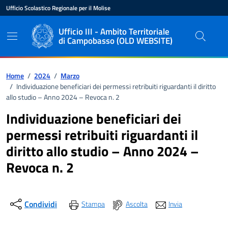
Vai ai contenuti
Vai al pié di pagina
Ufficio Scolastico Regionale per il Molise
Ente di appartenenza
Nome dell'ente
Ufficio III - Ambito Territoriale
di Campobasso (OLD WEBSITE)
Percorso di navigazione
Home
/
2024
/
Marzo
/
Individuazione beneficiari dei permessi retribuiti riguardanti il diritto
allo studio – Anno 2024 – Revoca n. 2
Individuazione beneficiari dei
permessi retribuiti riguardanti il
diritto allo studio – Anno 2024 –
Revoca n. 2
Condividi
Stampa
Ascolta
Invia