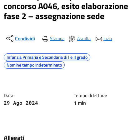
concorso A046, esito elaborazione
fase 2 – assegnazione sede
Condividi
Stampa
Ascolta
Invia
Argomenti
Infanzia Primaria e Secondaria di I e II grado
Nomine tempo indeterminato
Dettagli della notizia
Data:
Tempo di lettura:
1 min
29 Ago 2024
Contenuto
Allegati