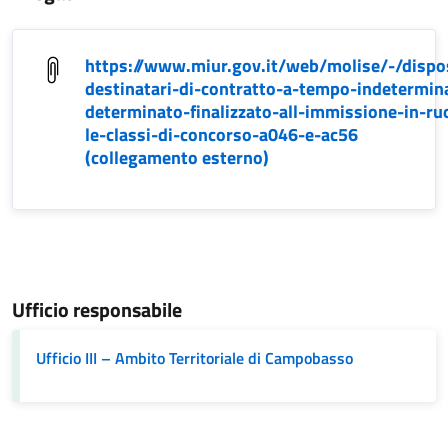
https://www.miur.gov.it/web/molise/-/dispo
destinatari-di-contratto-a-tempo-indetermin
determinato-finalizzato-all-immissione-in-ru
le-classi-di-concorso-a046-e-ac56
(collegamento esterno)
Ufficio responsabile
Ufficio III – Ambito Territoriale di Campobasso