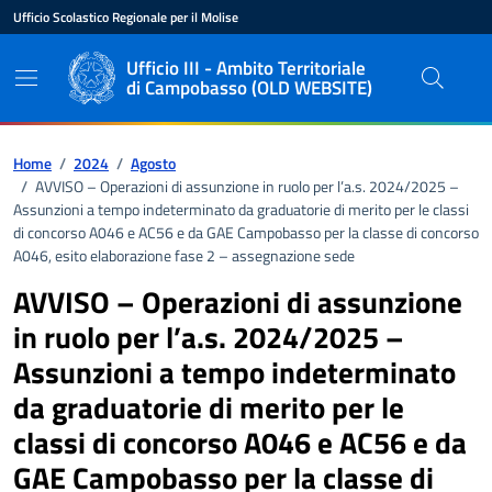
Vai ai contenuti
Vai al pié di pagina
Ufficio Scolastico Regionale per il Molise
Ente di appartenenza
Nome dell'ente
Ufficio III - Ambito Territoriale
di Campobasso (OLD WEBSITE)
Percorso di navigazione
Home
/
2024
/
Agosto
/
AVVISO – Operazioni di assunzione in ruolo per l’a.s. 2024/2025 –
Assunzioni a tempo indeterminato da graduatorie di merito per le classi
di concorso A046 e AC56 e da GAE Campobasso per la classe di concorso
A046, esito elaborazione fase 2 – assegnazione sede
AVVISO – Operazioni di assunzione
in ruolo per l’a.s. 2024/2025 –
Assunzioni a tempo indeterminato
da graduatorie di merito per le
classi di concorso A046 e AC56 e da
GAE Campobasso per la classe di