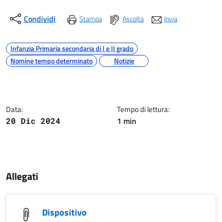
Condividi
Stampa
Ascolta
Invia
Argomenti
Infanzia Primaria secondaria di I e II grado
Nomine tempo determinato
Notizie
Dettagli della notizia
Data:
Tempo di lettura:
1 min
20 Dic 2024
Contenuto
Allegati
Dispositivo