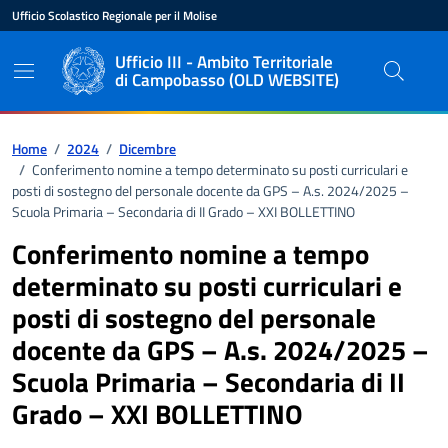
Vai ai contenuti
Vai al pié di pagina
Ufficio Scolastico Regionale per il Molise
Ente di appartenenza
Nome dell'ente
Ufficio III - Ambito Territoriale
di Campobasso (OLD WEBSITE)
Percorso di navigazione
Home
/
2024
/
Dicembre
/
Conferimento nomine a tempo determinato su posti curriculari e
posti di sostegno del personale docente da GPS – A.s. 2024/2025 –
Scuola Primaria – Secondaria di II Grado – XXI BOLLETTINO
Conferimento nomine a tempo
determinato su posti curriculari e
posti di sostegno del personale
docente da GPS – A.s. 2024/2025 –
Scuola Primaria – Secondaria di II
Grado – XXI BOLLETTINO