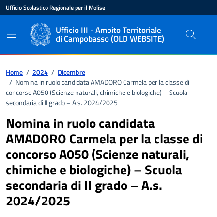
Vai ai contenuti
Vai al pié di pagina
Ufficio Scolastico Regionale per il Molise
Ente di appartenenza
Nome dell'ente
Ufficio III - Ambito Territoriale
di Campobasso (OLD WEBSITE)
Percorso di navigazione
Home
/
2024
/
Dicembre
/
Nomina in ruolo candidata AMADORO Carmela per la classe di
concorso A050 (Scienze naturali, chimiche e biologiche) – Scuola
secondaria di II grado – A.s. 2024/2025
Nomina in ruolo candidata
AMADORO Carmela per la classe di
concorso A050 (Scienze naturali,
chimiche e biologiche) – Scuola
secondaria di II grado – A.s.
2024/2025