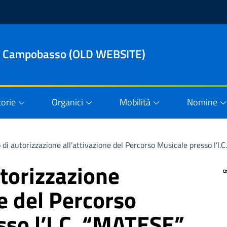
le di Campobasso (OLD WEBSITE)
orie
Organici
Mobilità
Nomine
 di autorizzazione all’attivazione del Percorso Musicale presso l’I.
torizzazione
ne del Percorso
sso l’I.C. “MATESE”