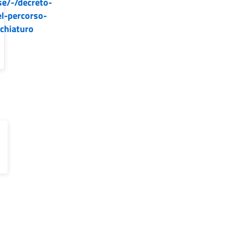
e/-/decreto-
el-percorso-
chiaturo