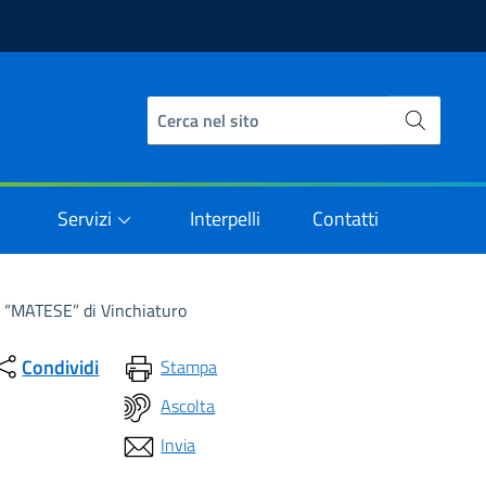
Servizi
Interpelli
Contatti
C. “MATESE” di Vinchiaturo
Condividi
Stampa
Ascolta
Invia