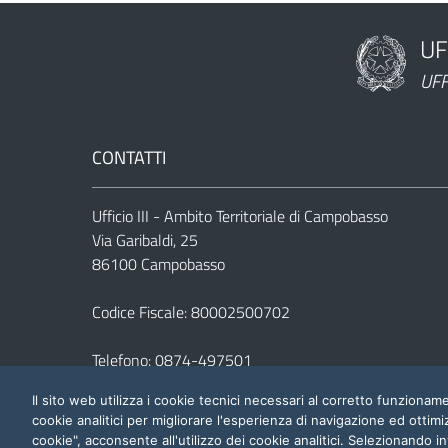
UF
Nome dell'am
UFF
CONTATTI
Ufficio III - Ambito Territoriale di Campobasso
Via Garibaldi, 25
86100 Campobasso
Codice Fiscale: 80002500702
Telefono:
0874-497501
E-mail:
usp.cb@istruzione.it
Il sito web utilizza i cookie tecnici necessari al corretto funziona
PEC:
uspcb@postacert.istruzione.it
cookie analitici per migliorare l'esperienza di navigazione ed ottimi
cookie", acconsente all'utilizzo dei cookie analitici. Selezionando in