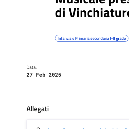
di Vinchiatur
Argomenti
Infanzia e Primaria secondaria I-II grado
Dettagli della notizia
Data:
27 Feb 2025
Contenuto
Allegati