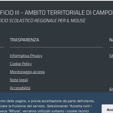
FICIO III - AMBITO TERRITORIALE DI CAMP
ministrazione
ICIO SCOLASTICO REGIONALE PER IL MOLISE
TRASPARENZA
N
Informativa Privacy
Si
Cookie Policy
Monitoraggio accessi
Note legali
Accessibilità
Ar
Codice Disciplinare e di condotta
mento delle pagine, e previa accettazione da parte dell'utente,
zzare la fruizione del servizio. Selezionando "Accetta tutti i
Acc
vece "Rifiuta", verranno utilizzati soltanto i cookie tecnici