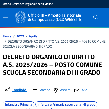
Vai ai contenuti
Vai al pié di pagina
Ufficio Scolastico Regionale per il Molise
Ente di appartenenza
Nome dell'ente
Ufficio III - Ambito Territoriale
di Campobasso (OLD WEBSITE)
Percorso di navigazione
Home
/
2025
/
Aprile
/
DECRETO ORGANICO DI DIRITTO A.S. 2025/2026 – POSTO COMUNE
SCUOLA SECONDARIA DI II GRADO
DECRETO ORGANICO DI DIRITTO
A.S. 2025/2026 – POSTO COMUNE
SCUOLA SECONDARIA DI II GRADO
Condividi
Stampa
Ascolta
Invia
Argomenti
Infanzia e Primaria
Infanzia e Primaria secondaria I-II grado