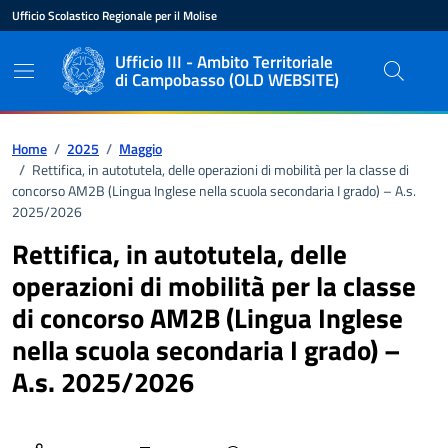
Vai ai contenuti
Vai al pié di pagina
Ufficio Scolastico Regionale per il Molise
Ente di appartenenza
Nome dell'ente
Ufficio III - Ambito Territoriale
di Campobasso (OLD WEBSITE)
Percorso di navigazione
Home
/
2025
/
Maggio
/
Rettifica, in autotutela, delle operazioni di mobilità per la classe di
concorso AM2B (Lingua Inglese nella scuola secondaria I grado) – A.s.
2025/2026
Rettifica, in autotutela, delle
operazioni di mobilità per la classe
di concorso AM2B (Lingua Inglese
nella scuola secondaria I grado) –
A.s. 2025/2026