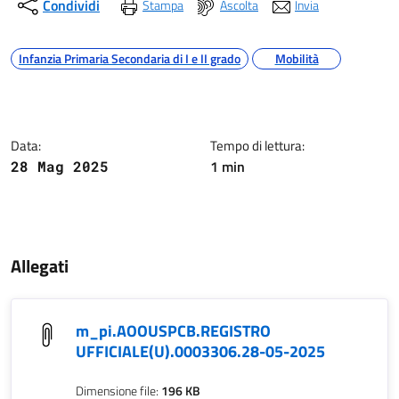
Condividi
Stampa
Ascolta
Invia
Argomenti
Infanzia Primaria Secondaria di I e II grado
Mobilità
Dettagli della notizia
Data:
Tempo di lettura:
1 min
28 Mag 2025
Contenuto
Allegati
m_pi.AOOUSPCB.REGISTRO
UFFICIALE(U).0003306.28-05-2025
Dimensione file:
196 KB