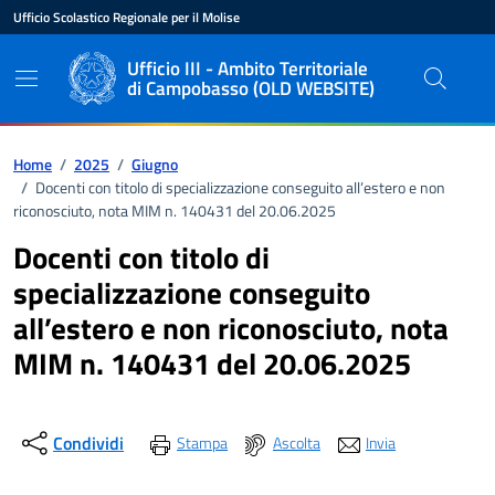
Vai ai contenuti
Vai al pié di pagina
Ufficio Scolastico Regionale per il Molise
Ente di appartenenza
Nome dell'ente
Ufficio III - Ambito Territoriale
di Campobasso (OLD WEBSITE)
Percorso di navigazione
Home
/
2025
/
Giugno
/
Docenti con titolo di specializzazione conseguito all’estero e non
riconosciuto, nota MIM n. 140431 del 20.06.2025
Docenti con titolo di
specializzazione conseguito
all’estero e non riconosciuto, nota
MIM n. 140431 del 20.06.2025
Condividi
Stampa
Ascolta
Invia