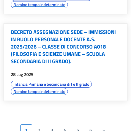
Nomine tempo indeterminato
DECRETO ASSEGNAZIONE SEDE – IMMISSIONI
IN RUOLO PERSONALE DOCENTE A.S.
2025/2026 – CLASSE DI CONCORSO A018
(FILOSOFIA E SCIENZE UMANE – SCUOLA
SECONDARIA DI II GRADO).
data:
28 Lug 2025
argomenti:
Infanzia Primaria e Secondaria di I e II grado
Nomine tempo indeterminato
1
2
3
4
5
6
»