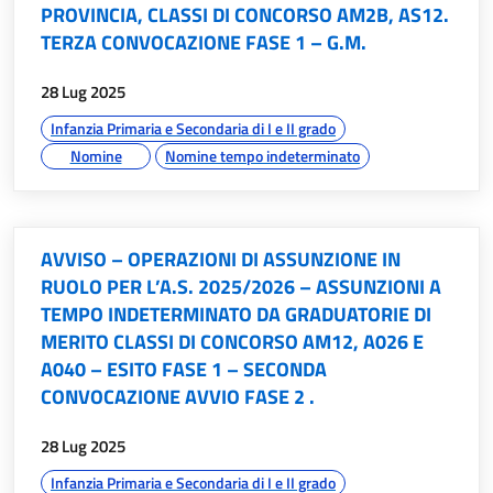
PROVINCIA, CLASSI DI CONCORSO AM2B, AS12.
TERZA CONVOCAZIONE FASE 1 – G.M.
data:
28 Lug 2025
argomenti:
Infanzia Primaria e Secondaria di I e II grado
Nomine
Nomine tempo indeterminato
AVVISO – OPERAZIONI DI ASSUNZIONE IN
RUOLO PER L’A.S. 2025/2026 – ASSUNZIONI A
TEMPO INDETERMINATO DA GRADUATORIE DI
MERITO CLASSI DI CONCORSO AM12, A026 E
A040 – ESITO FASE 1 – SECONDA
CONVOCAZIONE AVVIO FASE 2 .
data:
28 Lug 2025
argomenti:
Infanzia Primaria e Secondaria di I e II grado