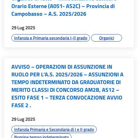
Orario Esterne (A051- AS2C) – Provincia di
Campobasso – A.S. 2025/2026
data:
29 Lug 2025
argomenti:
Infanzia e Primaria secondaria I-II grado
Organici
AVVISO – OPERAZIONI DI ASSUNZIONE IN
RUOLO PER L’A.S. 2025/2026 – ASSUNZIONI A
TEMPO INDETERMINATO DA GRADUATORIE DI
MERITO CLASSI DI CONCORSO AM2B, AS12 –
ESITO FASE 1 – TERZA CONVOCAZIONE AVVIO
FASE 2 .
data:
29 Lug 2025
argomenti:
Infanzia Primaria e Secondaria di I e II grado
Nomine tempo indeterminato