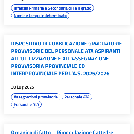
argomenti:
Infanzia Primaria e Secondaria di I e II grado
Nomine tempo indeterminato
DISPOSITIVO DI PUBBLICAZIONE GRADUATORIE
PROVVISORIE DEL PERSONALE ATA ASPIRANTI
ALL’UTILIZZAZIONE E ALL’ASSEGNAZIONE
PROVVISORIA PROVINCIALE ED
INTERPROVINCIALE PER L’A.S. 2025/2026
data:
30 Lug 2025
argomenti:
Assegnazioni provvisorie
Personale ATA
Personale ATA
Organico di fatto – Rimodulazione Cattedre