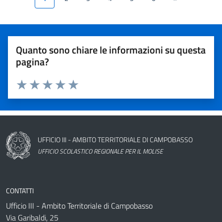
Valutazione del servizio
Quanto sono chiare le informazioni su questa
pagina?
Valuta 1 stelle su 5
Valuta 2 stelle su 5
Valuta 3 stelle su 5
Valuta 4 stelle su 5
Valuta 5 stelle su 5
Nome dell'amministrazione
UFFICIO III - AMBITO TERRITORIALE DI CAMPOBASSO
UFFICIO SCOLASTICO REGIONALE PER IL MOLISE
CONTATTI
Ufficio III - Ambito Territoriale di Campobasso
Via Garibaldi, 25