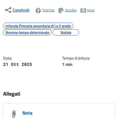
Condividi
Stampa
Ascolta
Invia
Argomenti
Infanzia Primaria secondaria di I e II grado
Nomine tempo determinato
Notizie
Dettagli della notizia
Data:
Tempo di lettura:
1 min
21 Ott 2025
Contenuto
Allegati
Nota