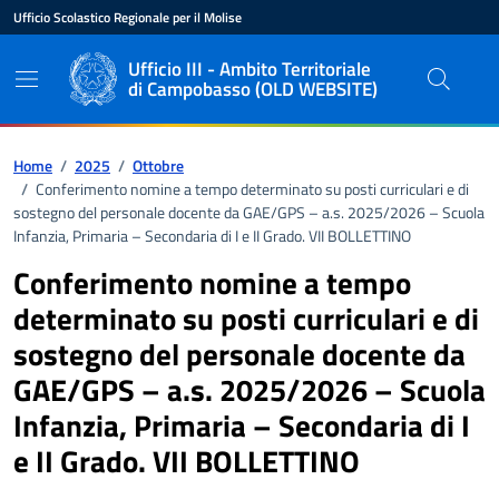
Vai ai contenuti
Vai al pié di pagina
Ufficio Scolastico Regionale per il Molise
Ente di appartenenza
Nome dell'ente
Ufficio III - Ambito Territoriale
di Campobasso (OLD WEBSITE)
Percorso di navigazione
Home
/
2025
/
Ottobre
/
Conferimento nomine a tempo determinato su posti curriculari e di
sostegno del personale docente da GAE/GPS – a.s. 2025/2026 – Scuola
Infanzia, Primaria – Secondaria di I e II Grado. VII BOLLETTINO
Conferimento nomine a tempo
determinato su posti curriculari e di
sostegno del personale docente da
GAE/GPS – a.s. 2025/2026 – Scuola
Infanzia, Primaria – Secondaria di I
e II Grado. VII BOLLETTINO