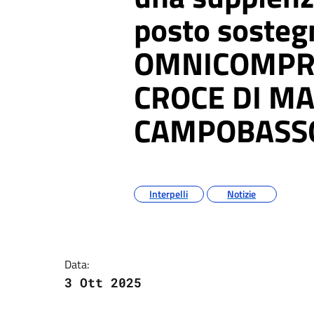
posto sosteg
OMNICOMPR
CROCE DI M
CAMPOBASS
Argomenti
Interpelli
Notizie
Dettagli della notizia
Data:
3 Ott 2025