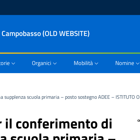
le di Campobasso (OLD WEBSITE)
orie
Organici
Mobilità
Nomine
di una supplenza scuola primaria – posto sostegno ADEE – ISTI
r il conferimento di
a scuola primaria –