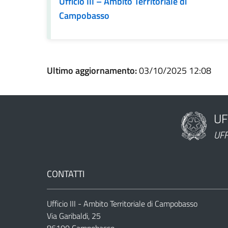
Ufficio III – Ambito Territoriale di
Campobasso
Ultimo aggiornamento:
03/10/2025 12:08
UF
Nome dell'am
UFF
CONTATTI
Ufficio III - Ambito Territoriale di Campobasso
Via Garibaldi, 25
86100 Campobasso