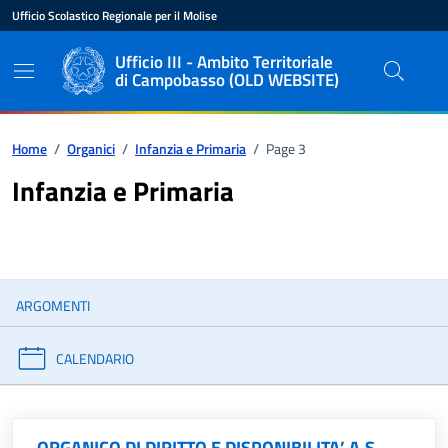
Vai ai contenuti
Vai al pié di pagina
Ufficio Scolastico Regionale per il Molise
Ente di appartenenza
Nome dell'ente
Ufficio III - Ambito Territoriale
di Campobasso (OLD WEBSITE)
Percorso di navigazione
Home
/
Organici
/
Infanzia e Primaria
/
Page 3
Infanzia e Primaria
ARGOMENTI
CALENDARIO
ORGANICO DI DIRITTO E DISPONIBILITA’ A.S.