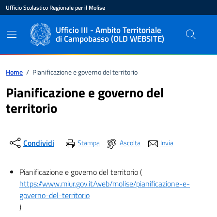
Vai ai contenuti
Vai al pié di pagina
Ufficio Scolastico Regionale per il Molise
Ente di appartenenza
Nome dell'ente
Ufficio III - Ambito Territoriale
di Campobasso (OLD WEBSITE)
Percorso di navigazione
Home
/
Pianificazione e governo del territorio
Pianificazione e governo del
territorio
Condividi
Stampa
Ascolta
Invia
Pianificazione e governo del territorio (
https://www.miur.gov.it/web/molise/pianificazione-e-
governo-del-territorio
)