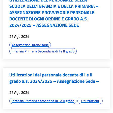
SCUOLA DELL’INFANZIA E DELLA PRIMARIA –
ASSEGNAZIONE PROVVISORIE PERSONALE
DOCENTE DI OGNI ORDINE E GRADO A.S.
2024/2025 – ASSEGNAZIONE SEDE
data:
27 Ago 2024
argomenti:
Assegnazioni provvisorie
Infanzia Primaria Secondaria di I e II grado
Utilizzazioni del personale docente di I e II
grado a.s. 2024/2025 – Assegnazione Sede –
data:
27 Ago 2024
argomenti:
Infanzia Primaria secondaria di I e II grado
Utilizzazioni