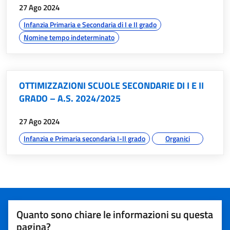
data:
27 Ago 2024
argomenti:
Infanzia Primaria e Secondaria di I e II grado
Nomine tempo indeterminato
OTTIMIZZAZIONI SCUOLE SECONDARIE DI I E II
GRADO – A.S. 2024/2025
data:
27 Ago 2024
argomenti:
Infanzia e Primaria secondaria I-II grado
Organici
Valutazione del servizio
Quanto sono chiare le informazioni su questa
pagina?