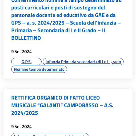
posti curriculari e posti di sostegno del
personale docente ed educativo da GAE e da
GPS – a. s. 2024/2025 – Scuola dell’Infanzia –
Primaria – Secondaria di I e II Grado – II
BOLLETTINO
data:
9 Set 2024
argomenti:
G.P.S.
Infanzia Primaria secondaria di I e II grado
Nomine tempo determinato
RETTIFICA ORGANICO DI FATTO LICEO
MUSICALE “GALANTI” CAMPOBASSO – A.S.
2024/2025
data:
9 Set 2024
argomenti: