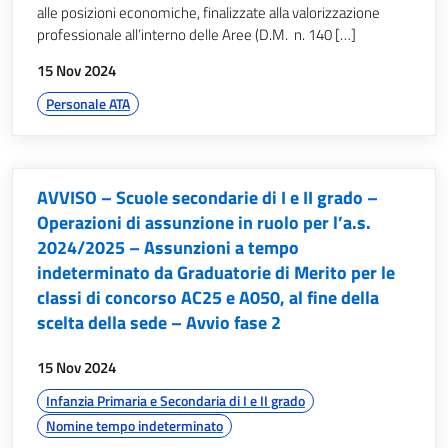
alle posizioni economiche, finalizzate alla valorizzazione
professionale all’interno delle Aree (D.M. n. 140 […]
data:
15 Nov 2024
argomenti:
Personale ATA
AVVISO – Scuole secondarie di I e II grado –
Operazioni di assunzione in ruolo per l’a.s.
2024/2025 – Assunzioni a tempo
indeterminato da Graduatorie di Merito per le
classi di concorso AC25 e A050, al fine della
scelta della sede – Avvio fase 2
data:
15 Nov 2024
argomenti:
Infanzia Primaria e Secondaria di I e II grado
Nomine tempo indeterminato