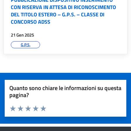
CON RISERVA IN ATTESA DI RICONOSCIMENTO
DEL TITOLO ESTERO – G.P.S. – CLASSE DI
CONCORSO ADSS
data:
21 Gen 2025
argomenti:
G.P.S.
Valutazione del servizio
Quanto sono chiare le informazioni su questa
pagina?
Valuta 1 stelle su 5
Valuta 2 stelle su 5
Valuta 3 stelle su 5
Valuta 4 stelle su 5
Valuta 5 stelle su 5