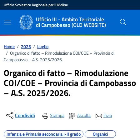
Vai ai contenuti
Vai al pié di pagina
Ufficio Scolastico Regionale per il Molise
Ente di appartenenza
Nome dell'ente
Ufficio III - Ambito Territoriale
di Campobasso (OLD WEBSITE)
Percorso di navigazione
Home
/
2025
/
Luglio
/
Organico di fatto – Rimodulazione COI/COE – Provincia di
Campobasso – A.S. 2025/2026.
Organico di fatto – Rimodulazione
COI/COE – Provincia di Campobasso
– A.S. 2025/2026.
Condividi
Stampa
Ascolta
Invia
Argomenti
Infanzia e Primaria secondaria I-II grado
Organici