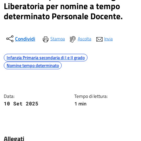
Liberatoria per nomine a tempo
determinato Personale Docente.
Condividi
Stampa
Ascolta
Invia
Argomenti
Infanzia Primaria secondaria di I e II grado
Nomine tempo determinato
Dettagli della notizia
Data:
Tempo di lettura:
1 min
10 Set 2025
Contenuto
Allegati