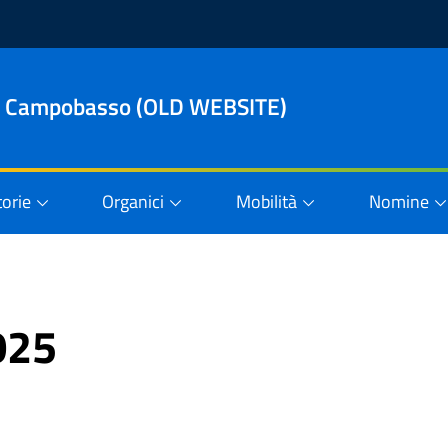
le di Campobasso (OLD WEBSITE)
orie
Organici
Mobilità
Nomine
025