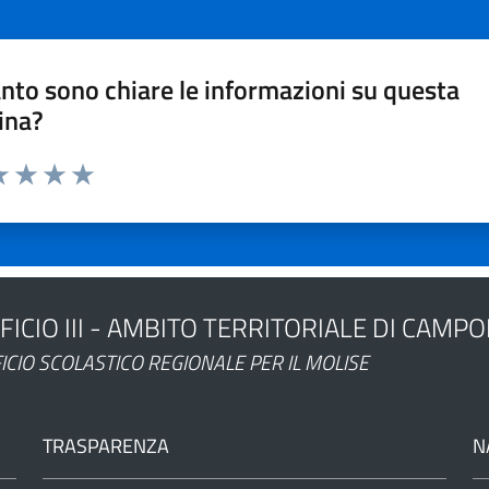
nto sono chiare le informazioni su questa
ina?
a 1 stelle su 5
luta 2 stelle su 5
Valuta 3 stelle su 5
Valuta 4 stelle su 5
Valuta 5 stelle su 5
FICIO III - AMBITO TERRITORIALE DI CAMP
ministrazione
ICIO SCOLASTICO REGIONALE PER IL MOLISE
TRASPARENZA
N