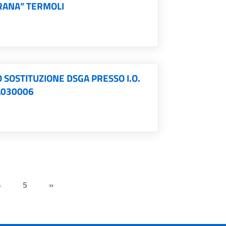
RANA” TERMOLI
 SOSTITUZIONE DSGA PRESSO I.O.
RA030006
4
5
»