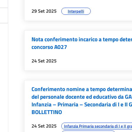
data:
argomenti:
29 Set 2025
Interpelli
Nota conferimento incarico a tempo deter
concorso A027
data:
24 Set 2025
Conferimento nomine a tempo determinato 
del personale docente ed educativo da G
Infanzia – Primaria – Secondaria di I e II
BOLLETTINO
data:
argomenti:
24 Set 2025
Infanzia Primaria secondaria di I e II gr