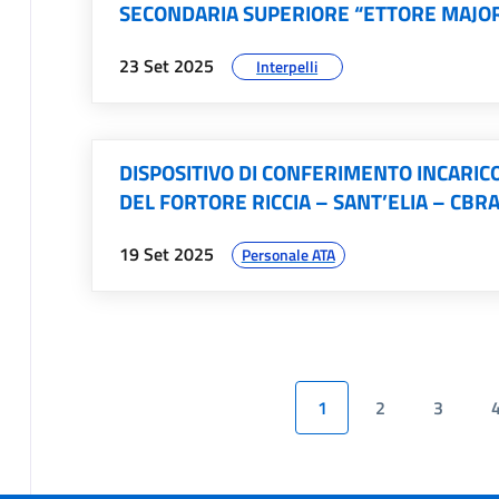
SECONDARIA SUPERIORE “ETTORE MAJO
data:
argomenti:
23 Set 2025
Interpelli
DISPOSITIVO DI CONFERIMENTO INCARICO
DEL FORTORE RICCIA – SANT’ELIA – CB
data:
argomenti:
19 Set 2025
Personale ATA
1
2
3