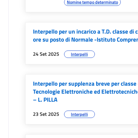
Nomine tempo determinato
Interpello per un incarico a T.D. classe di
ore su posto di Normale -Istituto Compren
data:
argomenti:
24 Set 2025
Interpelli
Interpello per supplenza breve per classe
Tecnologie Elettroniche ed Elettrotecni
– L. PILLA
data:
argomenti:
23 Set 2025
Interpelli