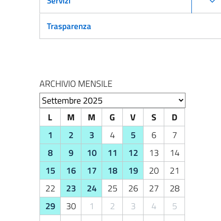
Servizi
Trasparenza
ARCHIVIO MENSILE
Seleziona il mese
L
M
M
G
V
S
D
1
2
3
4
5
6
7
8
9
10
11
12
13
14
15
16
17
18
19
20
21
22
23
24
25
26
27
28
29
30
1
2
3
4
5