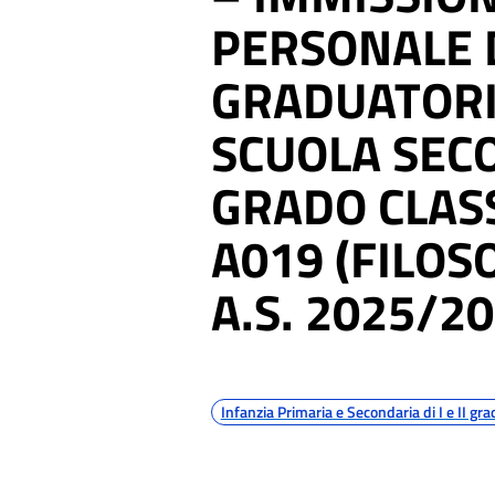
PERSONALE 
GRADUATORI
SCUOLA SECO
GRADO CLAS
A019 (FILOSO
A.S. 2025/20
Argomenti
Infanzia Primaria e Secondaria di I e II gra
Dettagli della notizia