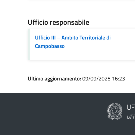
Ufficio responsabile
Ufficio III – Ambito Territoriale di
Campobasso
Ultimo aggiornamento:
09/09/2025 16:23
UF
Nome dell'am
UFF