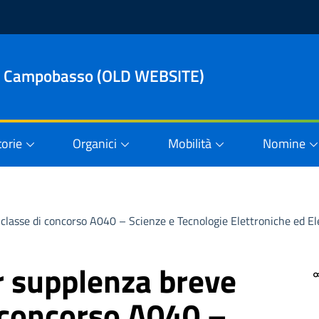
le di Campobasso (OLD WEBSITE)
orie
Organici
Mobilità
Nomine
r classe di concorso A040 – Scienze e Tecnologie Elettroniche ed 
r supplenza breve
i concorso A040 –