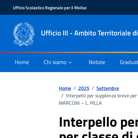
Vai ai contenuti
Vai al pié di pagina
Ufficio Scolastico Regionale per il Molise
Ente di appartenenza
Nome dell'ente
Ufficio III - Ambito Territoria
Chi siamo
Graduat
Home
Notizie
Percorso di navigazione
Home
/
2025
/
Settembre
/
Interpello per supplenza breve pe
MARCONI – L. PILLA
Interpello pe
per classe d