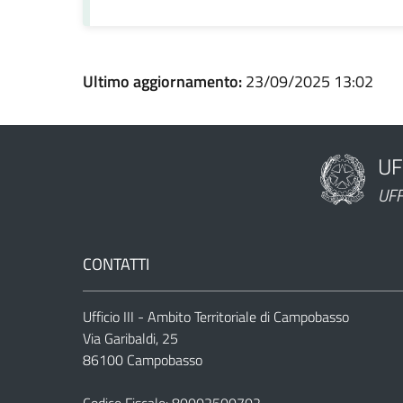
Ultimo aggiornamento:
23/09/2025 13:02
UF
Nome dell'am
UFF
CONTATTI
Ufficio III - Ambito Territoriale di Campobasso
Via Garibaldi, 25
86100 Campobasso
Codice Fiscale: 80002500702