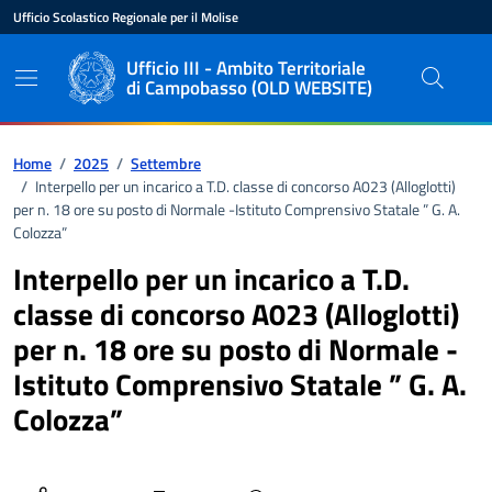
Vai ai contenuti
Vai al pié di pagina
Ufficio Scolastico Regionale per il Molise
Ente di appartenenza
Nome dell'ente
Ufficio III - Ambito Territoriale
di Campobasso (OLD WEBSITE)
Percorso di navigazione
Home
/
2025
/
Settembre
/
Interpello per un incarico a T.D. classe di concorso A023 (Alloglotti)
per n. 18 ore su posto di Normale -Istituto Comprensivo Statale ” G. A.
Colozza”
Interpello per un incarico a T.D.
classe di concorso A023 (Alloglotti)
per n. 18 ore su posto di Normale -
Istituto Comprensivo Statale ” G. A.
Colozza”