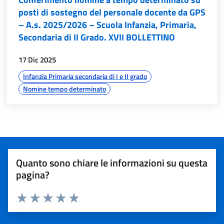
posti di sostegno del personale docente da GPS
– A.s. 2025/2026 – Scuola Infanzia, Primaria,
Secondaria di II Grado. XVII BOLLETTINO
data:
17 Dic 2025
argomenti:
Infanzia Primaria secondaria di I e II grado
Nomine tempo determinato
Valutazione del servizio
Quanto sono chiare le informazioni su questa
pagina?
Valuta 1 stelle su 5
Valuta 2 stelle su 5
Valuta 3 stelle su 5
Valuta 4 stelle su 5
Valuta 5 stelle su 5