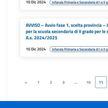
data:
argomenti:
10 Dic 2024
Infanzia Primaria e Secondaria di I e II 
AVVISO – Avvio fase 1, scelta provincia 
per la scuola secondaria di II grado per le
A.s. 2024/2025
data:
argomenti:
10 Dic 2024
Infanzia Primaria e Secondaria di I e II 
«
1
2
3
…
10
11