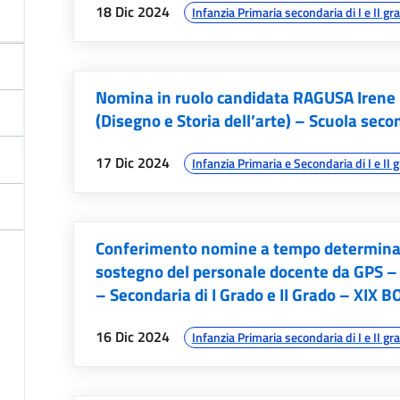
data:
argomenti:
18 Dic 2024
Infanzia Primaria secondaria di I e II gr
Nomina in ruolo candidata RAGUSA Irene p
(Disegno e Storia dell’arte) – Scuola seco
data:
argomenti:
17 Dic 2024
Infanzia Primaria e Secondaria di I e II 
Conferimento nomine a tempo determinato 
sostegno del personale docente da GPS –
– Secondaria di I Grado e II Grado – XIX 
data:
argomenti:
16 Dic 2024
Infanzia Primaria secondaria di I e II gr