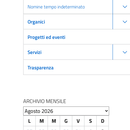
Nomine tempo indeterminato
Organici
Progetti ed eventi
Servizi
Trasparenza
ARCHIVIO MENSILE
Seleziona il mese
L
M
M
G
V
S
D