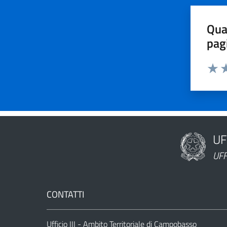
Qua
pag
Valut
Va
UF
Nome dell'am
UFF
CONTATTI
Ufficio III - Ambito Territoriale di Campobasso