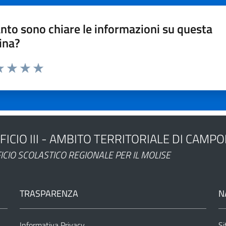
nto sono chiare le informazioni su questa
ina?
a 1 stelle su 5
luta 2 stelle su 5
Valuta 3 stelle su 5
Valuta 4 stelle su 5
Valuta 5 stelle su 5
FICIO III - AMBITO TERRITORIALE DI CAMP
ministrazione
ICIO SCOLASTICO REGIONALE PER IL MOLISE
TRASPARENZA
N
Informativa Privacy
Si