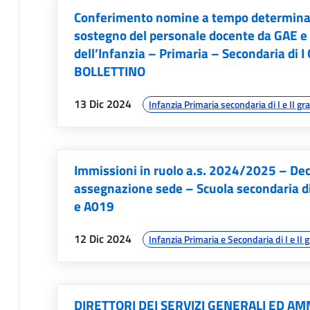
Conferimento nomine a tempo determinato 
sostegno del personale docente da GAE e
dell’Infanzia – Primaria – Secondaria di I 
BOLLETTINO
data:
argomenti:
13 Dic 2024
Infanzia Primaria secondaria di I e II gr
Immissioni in ruolo a.s. 2024/2025 – Dec
assegnazione sede – Scuola secondaria di 
e A019
data:
argomenti:
12 Dic 2024
Infanzia Primaria e Secondaria di I e II 
DIRETTORI DEI SERVIZI GENERALI ED A