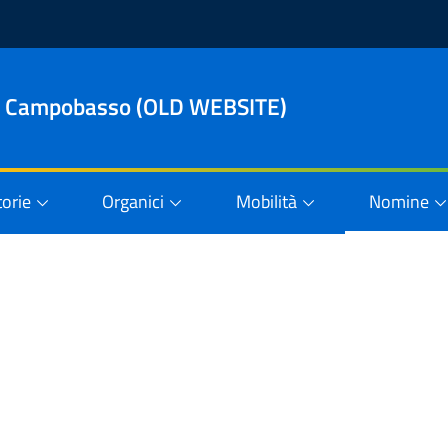
le di Campobasso (OLD WEBSITE)
orie
Organici
Mobilità
Nomine