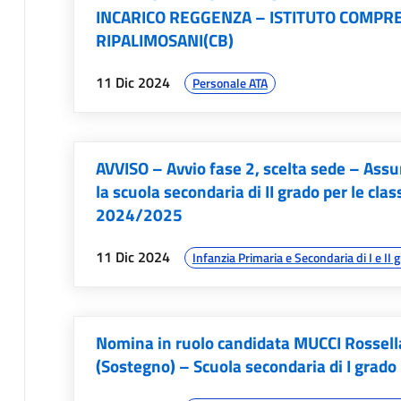
INCARICO REGGENZA – ISTITUTO COMPRE
RIPALIMOSANI(CB)
data:
argomenti:
11 Dic 2024
Personale ATA
AVVISO – Avvio fase 2, scelta sede – Ass
la scuola secondaria di II grado per le cla
2024/2025
data:
argomenti:
11 Dic 2024
Infanzia Primaria e Secondaria di I e II 
Nomina in ruolo candidata MUCCI Rossell
(Sostegno) – Scuola secondaria di I grad