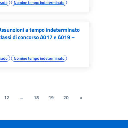
grado
Nomine tempo indeterminato
– Assunzioni a tempo indeterminato
 classi di concorso A017 e A019 –
grado
Nomine tempo indeterminato
12
…
18
19
20
»