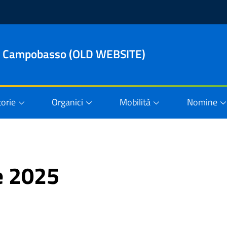
le di Campobasso (OLD WEBSITE)
orie
Organici
Mobilità
Nomine
e 2025