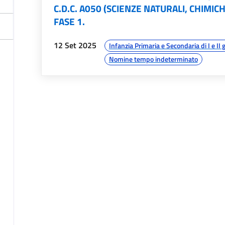
C.D.C. A050 (SCIENZE NATURALI, CHIMI
FASE 1.
data:
argomenti:
12 Set 2025
Infanzia Primaria e Secondaria di I e II 
Nomine tempo indeterminato