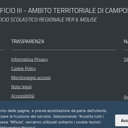
FICIO III - AMBITO TERRITORIALE DI CAMP
ministrazione
ICIO SCOLASTICO REGIONALE PER IL MOLISE
TRASPARENZA
N
Informativa Privacy
Si
Cookie Policy
Monitoraggio accessi
Note legali
Accessibilità
Ar
Codice Disciplinare e di condotta
mento delle pagine, e previa accettazione da parte dell'utente,
zzare la fruizione del servizio. Selezionando "Accetta tutti i
Acc
vece "Rifiuta", verranno utilizzati soltanto i cookie tecnici
"Informativa Privacy"
.