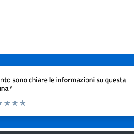
nto sono chiare le informazioni su questa
ina?
a 1 stelle su 5
luta 2 stelle su 5
Valuta 3 stelle su 5
Valuta 4 stelle su 5
Valuta 5 stelle su 5