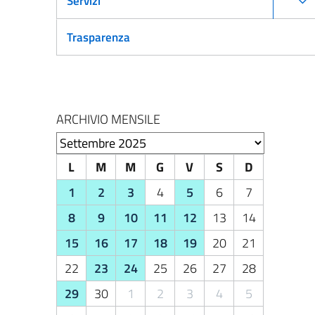
Servizi
Trasparenza
ARCHIVIO MENSILE
Seleziona il mese
L
M
M
G
V
S
D
1
2
3
4
5
6
7
8
9
10
11
12
13
14
15
16
17
18
19
20
21
22
23
24
25
26
27
28
29
30
1
2
3
4
5