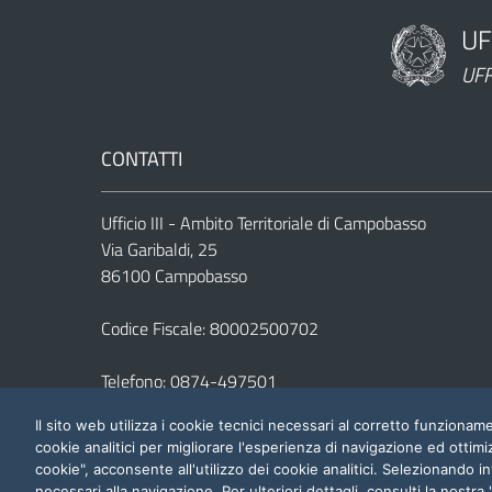
UF
Nome dell'am
UFF
CONTATTI
Ufficio III - Ambito Territoriale di Campobasso
Via Garibaldi, 25
86100 Campobasso
Codice Fiscale: 80002500702
Telefono:
0874-497501
E-mail:
usp.cb@istruzione.it
Il sito web utilizza i cookie tecnici necessari al corretto funziona
PEC:
uspcb@postacert.istruzione.it
cookie analitici per migliorare l'esperienza di navigazione ed ottimi
cookie", acconsente all'utilizzo dei cookie analitici. Selezionando in
necessari alla navigazione. Per ulteriori dettagli, consulti la nostra