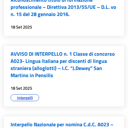
professionale – Direttiva 2013/55/UE – D.L. vo
n. 15 del 28 gennaio 2016.
data:
18 Set 2025
AVVISO DI INTERPELLO n. 1 Classe di concorso
A023- Lingua italiana per discenti di lingua
straniera (alloglotti) – I.C. “J.Dewey” San
Martino in Pensilis
data:
18 Set 2025
argomenti:
Interpelli
Interpello Nazionale per nomina C.d.C. A023 –