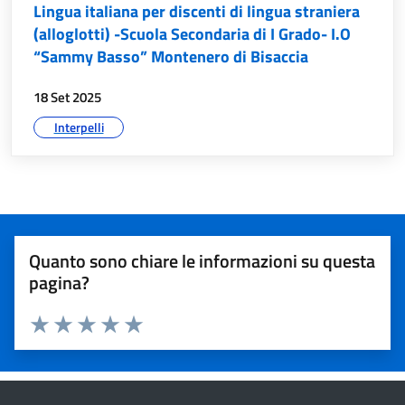
Lingua italiana per discenti di lingua straniera
(alloglotti) -Scuola Secondaria di I Grado- I.O
“Sammy Basso” Montenero di Bisaccia
data:
18 Set 2025
argomenti:
Interpelli
Valutazione del servizio
Quanto sono chiare le informazioni su questa
pagina?
Valuta 1 stelle su 5
Valuta 2 stelle su 5
Valuta 3 stelle su 5
Valuta 4 stelle su 5
Valuta 5 stelle su 5